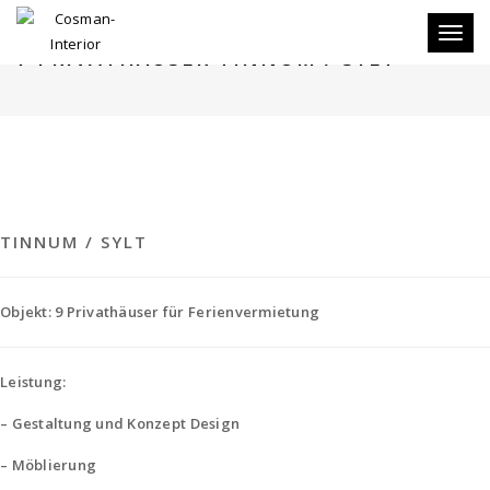
Toggle
7 PRIVATHÄUSER TINNUM / SYLT
TINNUM / SYLT
Objekt: 9 Privathäuser für Ferienvermietung
Leistung:
– Gestaltung und Konzept Design
– Möblierung